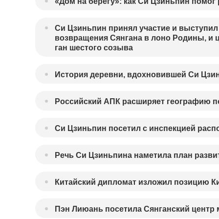
«Дом на берегу»: как Си Цзиньпин помо
Си Цзиньпин принял участие и выступил
возвращения Сянгана в лоно Родины, и 
ган шестого созыва
История деревни, вдохновившей Си Цзин
Российский АПК расширяет географию по
Си Цзиньпин посетил с инспекцией расп
Речь Си Цзиньпина наметила план развит
Китайский дипломат изложил позицию Ки
Пэн Лиюань посетила Сянганский центр