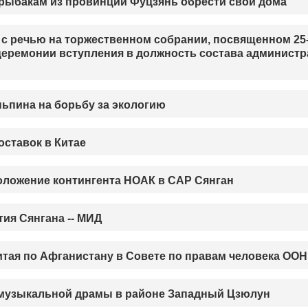
г рыбакам из провинции Фуцзянь обрести свои дома
 с речью на торжественном собрании, посвященном 25
церемонии вступления в должность состава админист
ьпина на борьбу за экологию
ставок в Китае
оложение контингента НОАК в САР Сянган
ия Сянгана -- МИД
тая по Афганистану в Совете по правам человека ООН
 музыкальной драмы в районе Западный Цзюлун