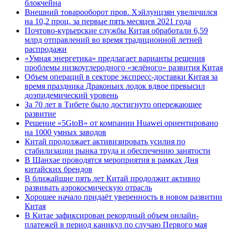
блокчейна
Внешний товарооборот пров. Хэйлунцзян увеличился
на 10,2 проц. за первые пять месяцев 2021 года
Почтово-курьерские службы Китая обработали 6,59
млрд отправлений во время традиционной летней
распродажи
«Умная энергетика» предлагает варианты решения
проблемы низкоуглеродного «зелёного» развития Китая
Объем операций в секторе экспресс-доставки Китая за
время праздника Драконьих лодок вдвое превысил
доэпидемический уровень
За 70 лет в Тибете было достигнуто опережающее
развитие
Решение «5GtoB» от компании Huawei ориентировано
на 1000 умных заводов
Китай продолжает активизировать усилия по
стабилизации рынка труда и обеспечению занятости
В Шанхае проводятся мероприятия в рамках Дня
китайских брендов
В ближайшие пять лет Китай продолжит активно
развивать аэрокосмическую отрасль
Хорошее начало придаёт уверенность в новом развитии
Китая
В Китае зафиксирован рекордный объем онлайн-
платежей в период каникул по случаю Первого мая