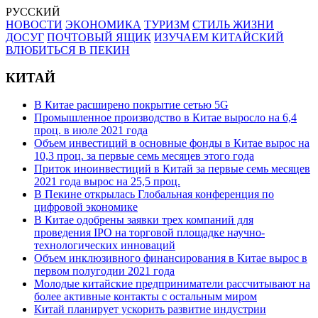
РУССКИЙ
НОВОСТИ
ЭКОНОМИКА
ТУРИЗМ
СТИЛЬ ЖИЗНИ
ДОСУГ
ПОЧТОВЫЙ ЯЩИК
ИЗУЧАЕМ КИТАЙСКИЙ
ВЛЮБИТЬСЯ В ПЕКИН
КИТАЙ
В Китае расширено покрытие сетью 5G
Промышленное производство в Китае выросло на 6,4
проц. в июле 2021 года
Объем инвестиций в основные фонды в Китае вырос на
10,3 проц. за первые семь месяцев этого года
Приток иноинвестиций в Китай за первые семь месяцев
2021 года вырос на 25,5 проц.
В Пекине открылась Глобальная конференция по
цифровой экономике
В Китае одобрены заявки трех компаний для
проведения IPO на торговой площадке научно-
технологических инноваций
Объем инклюзивного финансирования в Китае вырос в
первом полугодии 2021 года
Молодые китайские предприниматели рассчитывают на
более активные контакты с остальным миром
Китай планирует ускорить развитие индустрии